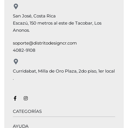
San José, Costa Rica
Escazú, 150 metros al este de Tacobar, Los
Anonos.
soporte@distritodesigncr.com
4082-9108
Curridabat, Milla de Oro Plaza, 2do piso, 1er local
.
CATEGORÍAS
AYUDA
Salas