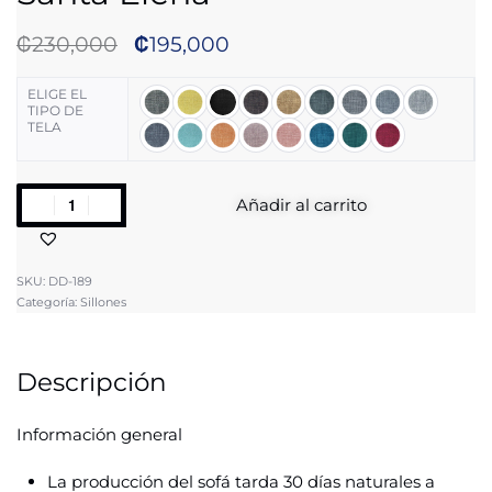
₡
230,000
₡
195,000
ELIGE EL
TIPO DE
TELA
Añadir al carrito
SKU:
DD-189
Categoría:
Sillones
Descripción
Información general
La producción del sofá tarda 30 días naturales a