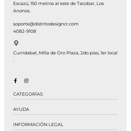
Escazú, 150 metros al este de Tacobar, Los
Anonos.
soporte@distritodesigncr.com
4082-9108
Curridabat, Milla de Oro Plaza, 2do piso, 1er local
.
CATEGORÍAS
AYUDA
Salas
Camas
Butacas
INFORMACIÓN LEGAL
¿Cómo medir tu sofá?
Sofá camas